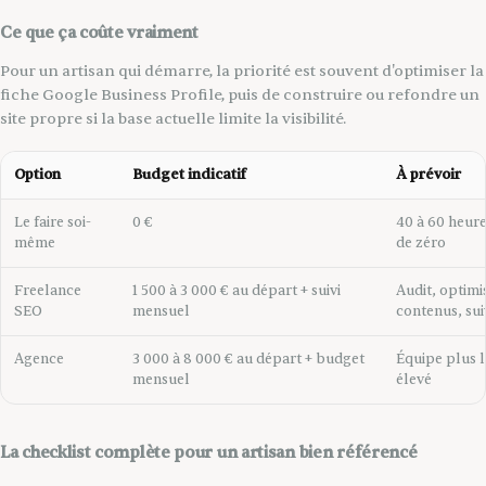
Ce que ça coûte vraiment
Pour un artisan qui démarre, la priorité est souvent d'optimiser la
fiche Google Business Profile, puis de construire ou refondre un
site propre si la base actuelle limite la visibilité.
Option
Budget indicatif
À prévoir
Le faire soi-
0 €
40 à 60 heure
même
de zéro
Freelance
1 500 à 3 000 € au départ + suivi
Audit, optimi
SEO
mensuel
contenus, sui
Agence
3 000 à 8 000 € au départ + budget
Équipe plus l
mensuel
élevé
La checklist complète pour un artisan bien référencé