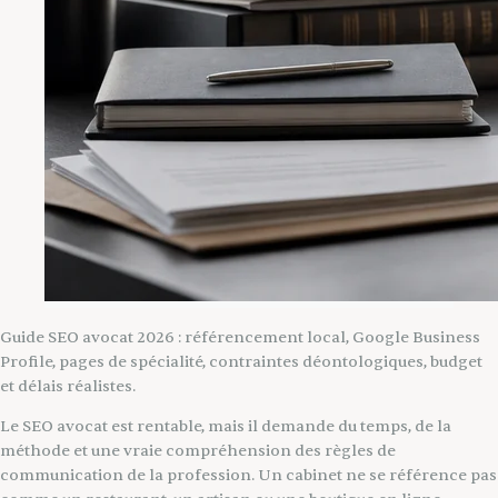
Guide SEO avocat 2026 : référencement local, Google Business
Profile, pages de spécialité, contraintes déontologiques, budget
et délais réalistes.
Le SEO avocat est rentable, mais il demande du temps, de la
méthode et une vraie compréhension des règles de
communication de la profession. Un cabinet ne se référence pas